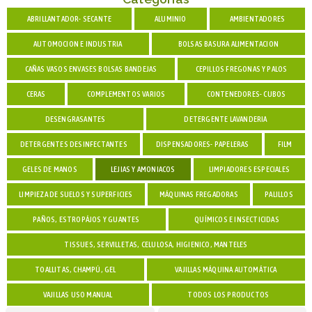
ABRILLANTADOR- SECANTE
ALUMINIO
AMBIENTADORES
AUTOMOCION E INDUSTRIA
BOLSAS BASURA ALIMENTACION
CAÑAS VASOS ENVASES BOLSAS BANDEJAS
CEPILLOS FREGONAS Y PALOS
CERAS
COMPLEMENTOS VARIOS
CONTENEDORES- CUBOS
DESENGRASANTES
DETERGENTE LAVANDERIA
DETERGENTES DESINFECTANTES
DISPENSADORES- PAPELERAS
FILM
GELES DE MANOS
LEJIAS Y AMONIACOS
LIMPIADORES ESPECIALES
LIMPIEZA DE SUELOS Y SUPERFICIES
MÁQUINAS FREGADORAS
PALILLOS
PAÑOS, ESTROPÁJOS Y GUANTES
QUÍMICOS E INSECTICIDAS
TISSUES, SERVILLETAS, CELULOSA, HIGIENICO, MANTELES
TOALLITAS, CHAMPÚ, GEL
VAJILLAS MÁQUINA AUTOMÁTICA
VAJILLAS USO MANUAL
TODOS LOS PRODUCTOS