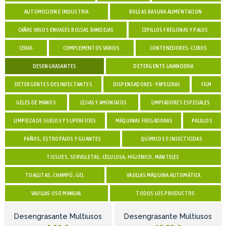
AUTOMOCION E INDUSTRIA
BOLSAS BASURA ALIMENTACION
CAÑAS VASOS ENVASES BOLSAS BANDEJAS
CEPILLOS FREGONAS Y PALOS
CERAS
COMPLEMENTOS VARIOS
CONTENEDORES- CUBOS
DESENGRASANTES
DETERGENTE LAVANDERIA
DETERGENTES DESINFECTANTES
DISPENSADORES- PAPELERAS
FILM
GELES DE MANOS
LEJIAS Y AMONIACOS
LIMPIADORES ESPECIALES
LIMPIEZA DE SUELOS Y SUPERFICIES
MÁQUINAS FREGADORAS
PALILLOS
PAÑOS, ESTROPÁJOS Y GUANTES
QUÍMICOS E INSECTICIDAS
TISSUES, SERVILLETAS, CELULOSA, HIGIENICO, MANTELES
TOALLITAS, CHAMPÚ, GEL
VAJILLAS MÁQUINA AUTOMÁTICA
VAJILLAS USO MANUAL
TODOS LOS PRODUCTOS
Desengrasante Multiusos
Desengrasante Multiusos