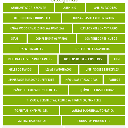
ABRILLANTADOR- SECANTE
ALUMINIO
AMBIENTADORES
AUTOMOCION E INDUSTRIA
BOLSAS BASURA ALIMENTACION
CAÑAS VASOS ENVASES BOLSAS BANDEJAS
CEPILLOS FREGONAS Y PALOS
CERAS
COMPLEMENTOS VARIOS
CONTENEDORES- CUBOS
DESENGRASANTES
DETERGENTE LAVANDERIA
DETERGENTES DESINFECTANTES
DISPENSADORES- PAPELERAS
FILM
GELES DE MANOS
LEJIAS Y AMONIACOS
LIMPIADORES ESPECIALES
LIMPIEZA DE SUELOS Y SUPERFICIES
MÁQUINAS FREGADORAS
PALILLOS
PAÑOS, ESTROPÁJOS Y GUANTES
QUÍMICOS E INSECTICIDAS
TISSUES, SERVILLETAS, CELULOSA, HIGIENICO, MANTELES
TOALLITAS, CHAMPÚ, GEL
VAJILLAS MÁQUINA AUTOMÁTICA
VAJILLAS USO MANUAL
TODOS LOS PRODUCTOS