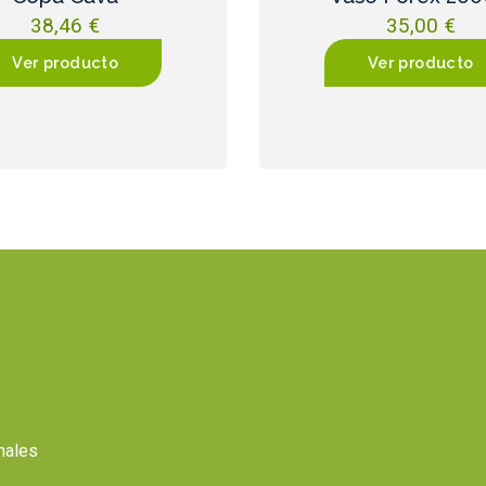
38,46
€
35,00
€
Ver producto
Ver producto
onales